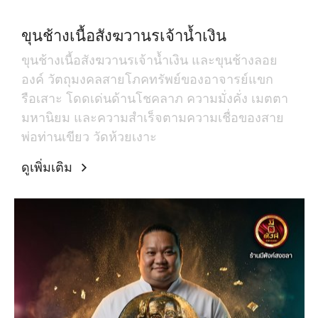
ขุนช้างเนื้อสังฆวานรเจ้าน้ำเงิน
ขุนช้างเนื้อสังฆวานรเจ้าน้ำเงิน และขุนช้างลอย
องค์ วัตถุมงคลสายโภคทรัพย์ของอาจารย์แขก
รือเสาะ โดดเด่นด้านโชคลาภ ความมั่งคั่ง เมตตา
มหานิยม และความสำเร็จตามความเชื่อของสาย
พ่อท่านเขียว วัดห้วยเงาะ
ดูเพิ่มเติม