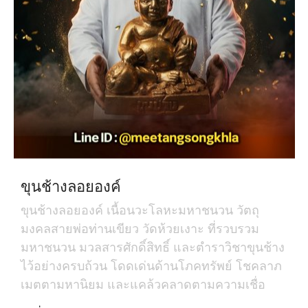
ขุนช้างลอยองค์
ขุนช้างลอยองค์ เนื้อนวะโลหะมหาชนวน วัตถุ
มงคลสายพ่อท่านเขียว วัดห้วยเงาะ ที่รวบรวม
มหาชนวน มวลสารศักดิ์สิทธิ์ และตำราวิชาขุนช้าง
ไว้อย่างครบถ้วน โดดเด่นด้านโภคทรัพย์ โชคลาภ
เมตตามหานิยม และแคล้วคลาดตามความเชื่อ