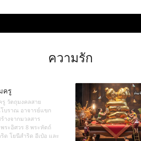
ความรัก
มครู
รู วัตถุมงคลสาย
์โบราณ อาจารย์แขก
 สร้างจากมวลสาร
ธิ์ พระอิศวร 8 พระหัตถ์
ำริด โยนีสำริด อีเป๋อ และ