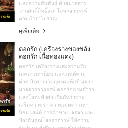
และความสัมพันธ์ ด้วยมวลสาร
ว่านศักดิ์สิทธิ์และโลหะอาถรรพ์
ตามตำราโบราณ
ดูเพิ่มเติม
ดอกรัก (เครื่องรางของขลัง
ดอกรัก เนื้อทองแดง)
ดอกรัก เครื่องรางแห่งความรัก
เมตตามหานิยม และเสน่ห์ตาม
ตำราโบราณวัตถุมงคลที่สร้างจาก
มวลสารอาถรรพ์ ดอกรักตามตำรา
และโลหะฟ้าผ่า เชื่อกันว่าช่วย
เสริมความรัก ความเมตตา มหา
นิยม เสน่ห์ การค้าขาย เจรจา และ
ป้องกันคุณไสยอาถรรพ์ ให้ความ
รักมั่นคง ยั่งยืน และพบรักแท้ตาม