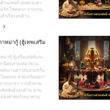
ด่นด้านเสน่ห์ เมตตามหา
ามรัก โชคลาภ การงาน
สำเร็จรอบด้าน
ม
ดาหม่ากู้ (ฮู้เทพเสริม
หม่ากู้ ฮู้เสริมเสน่ห์และ
หานิยมสายเหมาซาน
งพลังงานดาวถ่อฮวยหรือ
์โดยตรง ช่วยเสริมออร่า
 การเจรจา การค้าขาย
สัมพันธ์รอบด้าน ตาม
่อของศาสตร์เหมาซาน