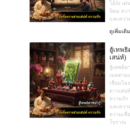
ไอ้งั่ง เ
นิยม คว
และความ
ดูเพิ่มเติ
ฮู้เทพธิ
เสน่ห์)
ฮู้เทพธิดา
เมตตาม
เชื่อมโย
ดาวเสน่ห
ความรัก
และความ
ความเชื
โบราณ