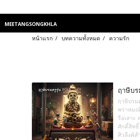
MEETANGSONGKHLA
หน้าแรก
บทความทั้งหมด
ความรัก
ฤาษีบร
ฤาษีบรมค
พราหมณ
รือเสาะ
ศักดิ์สิท
ศิวลึงค์ส