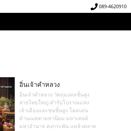
089-4620910
อิ่นเจ้าคำหลวง
อิ่นเจ้าคำหลวง วัตถุมงคลชั้นสูง
สายไทยใหญ่ ตำรับโบราณแห่ง
เจ้าเมืองและชนชั้นสูง โดดเด่น
ด้านเมตตามหานิยม มหาเสน่ห์
มหาอำนาจ คงกระพัน แคล้วคลาด