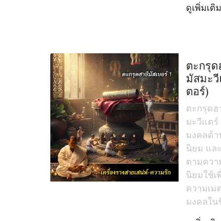
ดูเพิ่มเติ
ตะกรุดฮ
มัสมะวี
ตอร์)
ตะกรุดฮา
มะวีแตร์ 
มงคลด้า
นิยม และ
ตามความเ
นิยมใช้เพ
ความเมต
มงคลในช