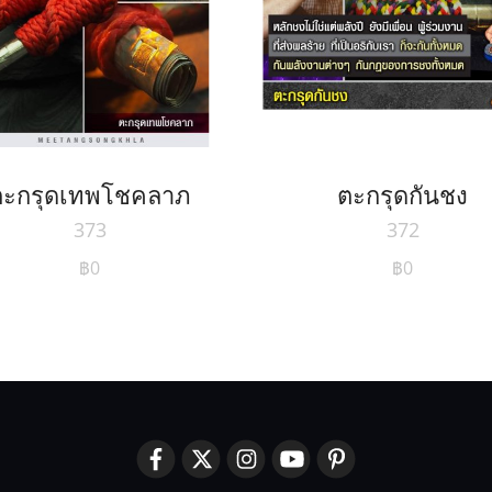
ตะกรุดเทพโชคลาภ
ตะกรุดกันชง
373
372
฿0
฿0