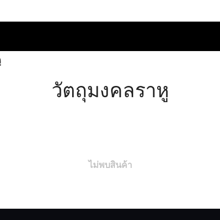
ู
วัตถุมงคลราหู
ไม่พบสินค้า